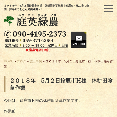
２０１８年 5月２日鈴鹿市Ｈ様 休耕田除草作業｜鈴鹿市・亀山市で造
園・剪定のことなら庭英緑農へ！
HOME
»
ブログ
»
施工事例
»
２０１８年 5月２日鈴鹿市Ｈ様 休耕田除草作
業
２０１８年 5月２日鈴鹿市Ｈ様 休耕田除
草作業
今回は、鈴鹿市Ｈ様の休耕田除草作業です。
作業前