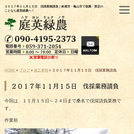
２０１７年１１月１５日 伐採業務請負｜鈴鹿市・亀山市で造園・剪定の
ことなら庭英緑農へ！
HOME
»
ブログ
»
施工事例
»
２０１７年１１月１５日 伐採業務請負
２０１７年１１月１５日 伐採業務請負
今回は、１１月１５日～２４日まで桑名で伐採請負業務で
す。
作業前