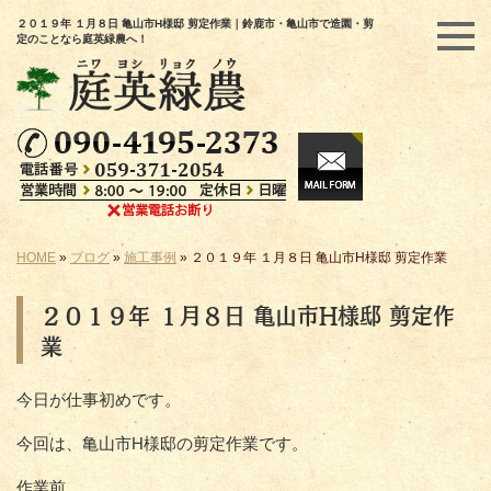
２０１９年 １月８日 亀山市H様邸 剪定作業｜鈴鹿市・亀山市で造園・剪
定のことなら庭英緑農へ！
HOME
»
ブログ
»
施工事例
»
２０１９年 １月８日 亀山市H様邸 剪定作業
２０１９年 １月８日 亀山市H様邸 剪定作
業
今日が仕事初めです。
今回は、亀山市H様邸の剪定作業です。
作業前