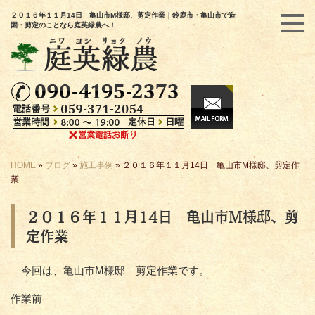
２０１６年１１月14日 亀山市М様邸、剪定作業｜鈴鹿市・亀山市で造
園・剪定のことなら庭英緑農へ！
HOME
»
ブログ
»
施工事例
»
２０１６年１１月14日 亀山市М様邸、剪定作
業
２０１６年１１月14日 亀山市М様邸、剪
定作業
今回は、亀山市М様邸 剪定作業です。
作業前